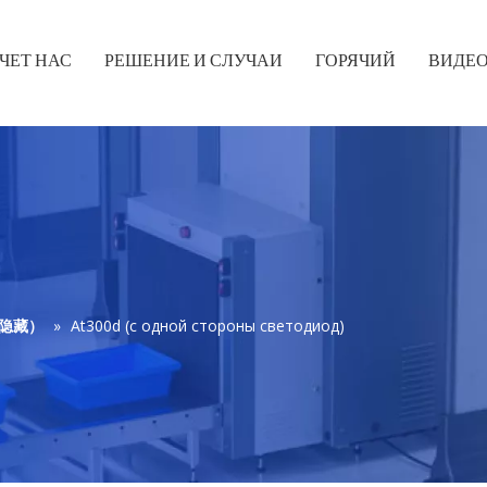
ЧЕТ НАС
РЕШЕНИЕ И СЛУЧАИ
ГОРЯЧИЙ
ВИДЕ
ы（隐藏）
»
At300d (с одной стороны светодиод)