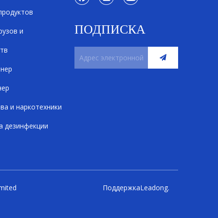
продуктов
ПОДПИСКА
рузов и
ств
анер
нер
ва и наркотехники
а дезинфекции
mited
Поддержка
Leadong
.