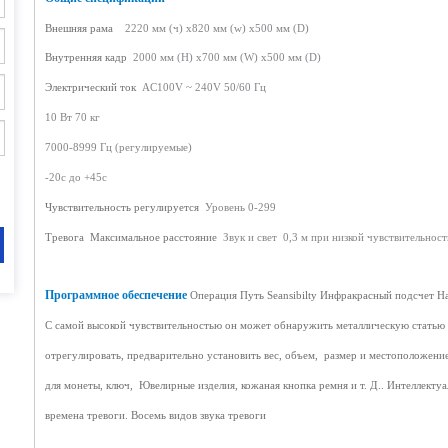
Внешняя рама
2220 мм (ч) x820 мм (w) x500 мм (D)
Внутренняя кадр
2000 мм (H) x700 мм (W) x500 мм (D)
Электрический ток
AC100V ~ 240V 50/60 Гц
10 Вт
70 кг
7000-8999 Гц (регулируемые)
-20c до +45c
Чувствительность регулируется
Уровень 0-299
Тревога
Максимальное расстояние
Звук и свет
0,3 м при низкой чувствительнос
Программное обеспечение
Операция Путь
Seansibilty
Инфракрасный подсчет
Н
С самой высокой чувствительностью он может обнаружить металлическую статью 
отрегулировать, предварительно установить вес, объем,
размер и местоположение
для монеты, ключ,
Ювелирные изделия, кожаная кнопка ремня и т. Д.
.
Интеллектуа
времена тревоги
.
Восемь видов звука тревоги