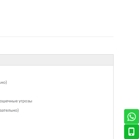
ьно)
крошечные угрозы
язательно)