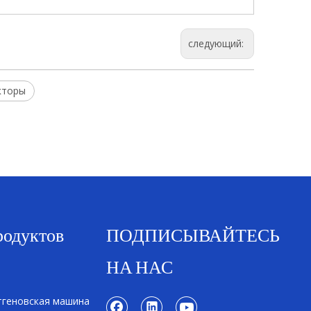
следующий:
кторы
родуктов
ПОДПИСЫВАЙТЕСЬ
НА НАС
геновская машина