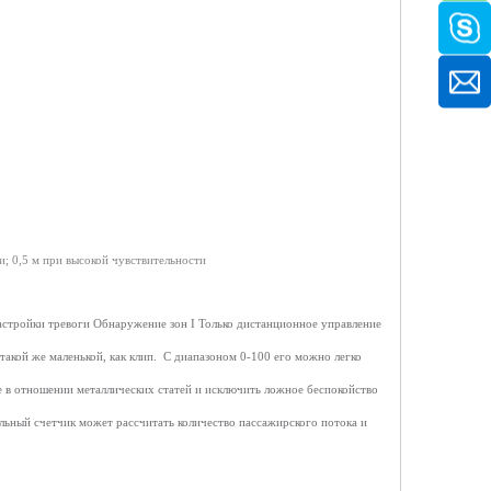
ти; 0,5 м при высокой чувствительности
астройки тревоги
Обнаружение зон
I
Только дистанционное управление
такой же маленькой, как клип.
С диапазоном 0-100 его можно легко
 в отношении металлических статей и исключить ложное беспокойство
льный счетчик может рассчитать количество пассажирского потока и